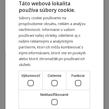
sebou aspoň 4 vašich známych,
Táto webová lokalita
prípadne odporúčite oblek komukoľvek,
používa súbory cookie.
kto s vami ide na svadbu (nie je nutné,
Súbory cookie používame na
aby ste prišli spolu).
prispôsobenie obsahu, reklám a analýzu
návštevnosti. Informácie o vašom
používaní našej stránky zdieľame aj s
Následne stačí, aby ste predložili doklad,
našimi reklamnými a analytickými
že každý z vašej referencie si u nás
partnermi, ktorí ich môžu kombinovať s
zakúpil aspoň jeden oblek + akýkoľvek
inými informáciami, ktoré ste im poskytli
doplnok k nemu (motýlik, kravata,
alebo ktoré zhromaždili pri používaní ich
košeľa, opasok).
služieb.
Výkonnosť
Cielenie
Funkcie
V každom prípade, nie je dôležité či ste
si oblek kúpili skôr ako vaši známy.
Pokiaľ sa tak stalo, vrátime vám sumu za
Neklasifikované
váš nový oblek tak, aby vás stál len 99€.
V prípade, že si oblek budete kupovať