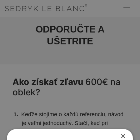
ODPORUČTE A
UŠETRITE
Ako získať zľavu
600€ na
oblek?
Keďže stojíme o každú referenciu, návod
je veľmi jednoduchý. Stačí, keď pri
návšteve našej predajne “prinesiete” so
×