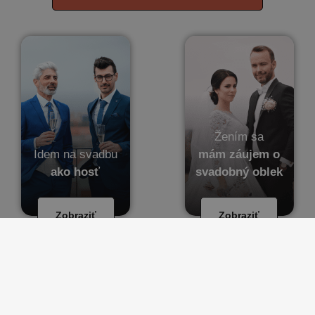
Žením sa
Idem na svadbu
mám záujem o
ako hosť
svadobný oblek
Zobraziť
Zobraziť