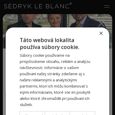
×
Táto webová lokalita
používa súbory cookie.
Súbory cookie používame na
Zapojte sa do
súťaže s herečkou
prispôsobenie obsahu, reklám a analýzu
Petrou Polnišovou
o 3 ceny:
návštevnosti. Informácie o vašom
používaní našej stránky zdieľame aj s
1. Cena:
Luxusný oblek SedrykLeBlanc
našimi reklamnými a analytickými
podľa vlastného výberu
partnermi, ktorí ich môžu kombinovať s
inými informáciami, ktoré ste im poskytli
2. Cena:
Pánska svadobná sada v
alebo ktoré zhromaždili pri používaní ich
služieb.
hodnote 200€